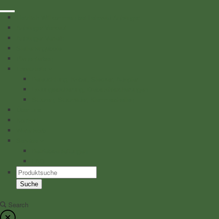
Herzlich Willkommen bei Lehwald Anhänger
Anhänger Verkauf
Anhänger Verleih
Stellenangebote
Planenfarben
Ersatzteile
Beleuchtung, Kabel, Stecker, Adapter
Ladungssicherung, Diebstahlsicherungen
Stützen, Stützräder, Klemmschellen
Über uns
Kontakt
Warenkorb
Service
Betriebsanleitungen
FAQ
Products
search
Suche
Search