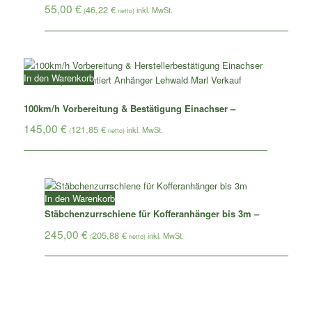
55,00
€
46,22
€
(
netto)
In den Warenkorb
100km/h Vorbereitung & Bestätigung Einachser –
145,00
€
121,85
€
(
netto)
In den Warenkorb
Stäbchenzurrschiene für Kofferanhänger bis 3m –
245,00
€
205,88
€
(
netto)