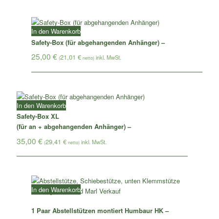
In den Warenkorb
Safety-Box (für abgehangenden Anhänger) –
25,00
€
21,01
€
(
netto)
In den Warenkorb
Safety-Box XL
(für an + abgehangenden Anhänger) –
35,00
€
29,41
€
(
netto)
In den Warenkorb
1 Paar Abstellstützen montiert Humbaur HK –