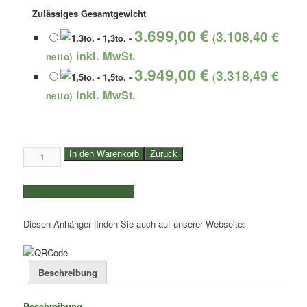
Zulässiges Gesamtgewicht
3.699,00
€
3.108,40
€
-
1,3to.
-
(
netto)
3.949,00
€
3.318,49
€
-
1,5to.
-
(
netto)
1,3to.
In den Warenkorb
Zurück
/
1,5to.
weitere Produkte auswählen
Humbaur
Kofferanhänger
Diesen Anhänger finden Sie auch auf unserer Webseite:
|
Kasteninnenmaße
2,51x1,32x1,52m
|
Beschreibung
HK132513-
15Ü
Beschreibung