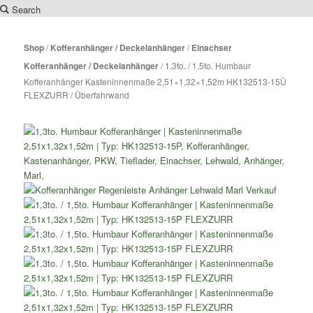
Search
Zum
Inhalt
Shop
/
Kofferanhänger / Deckelanhänger
/
Einachser
wechseln
Kofferanhänger / Deckelanhänger
/ 1,3to. / 1,5to. Humbaur
Kofferanhänger Kasteninnenmaße 2,51×1,32×1,52m HK132513-15Ü
FLEXZURR / Überfahrwand