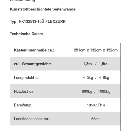
FLEXZURR
/
Kunststoffbeschichtete Seitenwände
Überfahrwand
Menge
Typ: HK132513-15Ü FLEXZURR
Technische Daten:
Kasteninnenmaße ca.:
251cm x 132cm x 152cm
zul. Gesamtgewicht:
1,3to. / 1,5to.
Leergewicht ca.:
410kg / 415kg
Nutzlast ca.:
890kg / 1085kg
Bereifung:
185/65R14
Ladeflächenhöhe ca.:
55cm