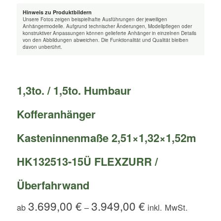
Hinweis zu Produktbildern
Unsere Fotos zeigen beispielhafte Ausführungen der jeweiligen
Anhängermodelle. Aufgrund technischer Änderungen, Modellpflegen oder
konstruktiver Anpassungen können gelieferte Anhänger in einzelnen Details
von den Abbildungen abweichen. Die Funktionalität und Qualität bleiben
davon unberührt.
1,3to. / 1,5to. Humbaur
Kofferanhänger
Kasteninnenmaße 2,51×1,32×1,52m
HK132513-15Ü FLEXZURR /
Überfahrwand
3.699,00
€
3.949,00
€
ab
–