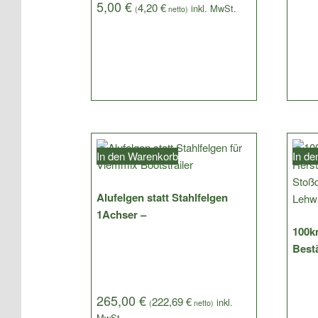
5,00
€
4,20
€
(
netto)
In den Warenkorb
In d
Alufelgen statt Stahlfelgen
1Achser –
100k
Best
265,00
€
222,69
€
(
netto)