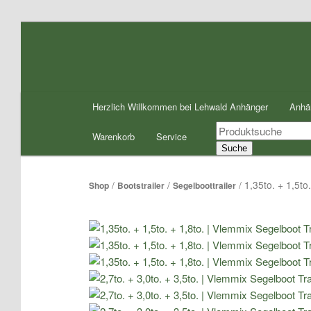
Zum
Inhalt
wechseln
Hauptmenü
Herzlich Willkommen bei Lehwald Anhänger
Anhä
Products
Warenkorb
Service
search
Suche
/
/
/ 1,35to. + 1,5to
Shop
Bootstrailer
Segelboottrailer