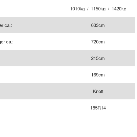
1010kg / 1150kg / 1420kg
r ca.:
633cm
er ca.:
720cm
215cm
169cm
Knott
185R14