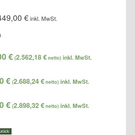
449,00
€
t
,00
€
2.562,18
€
(
netto)
00
€
2.688,24
€
(
netto)
00
€
2.898,32
€
(
netto)
urück