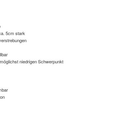
e
ca. 5cm stark
lverstrebungen
llbar
 möglichst niedrigen Schwerpunkt
mbar
ion