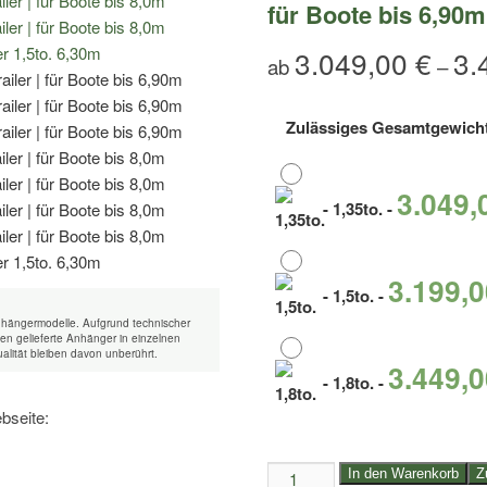
für Boote bis 6,90m
3.049,00
€
3.
ab
–
Zulässiges Gesamtgewich
3.049
-
1,35to.
-
3.199,
-
1,5to.
-
nhängermodelle. Aufgrund technischer
n gelieferte Anhänger in einzelnen
alität bleiben davon unberührt.
3.449,
-
1,8to.
-
bseite:
1,35to.
In den Warenkorb
Z