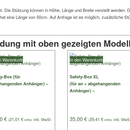
t. Die Stützung können in Höhe, Länge und Breite verstellt werden. D
g hat eine Länge von 50cm. Auf Anfrage ist es möglich, zusätzliche St
ndung mit oben gezeigten Modell
en Warenkorb
In den Warenkorb
y-Box (für
Safety-Box XL
hangenden Anhänger) –
(für an + abgehangenden
Anhänger) –
00
€
35,00
€
21,01
€
29,41
€
(
netto)
(
netto)