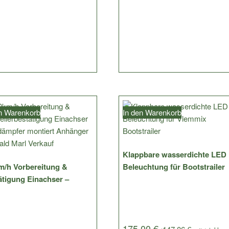
en Warenkorb
In den Warenkorb
Klappbare wasserdichte LED
m/h Vorbereitung &
Beleuchtung für Bootstrailer
ätigung Einachser –
175,00
€