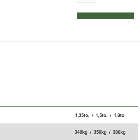
+
1,5to.
weitere Produkte auswählen
+
1,8to.
|
Vlemmix
Segelboot
Trailer
|
für
Boote
bis
6,90m
Menge
1,35to. / 1,5to. / 1,8to.
340kg / 350kg / 380kg