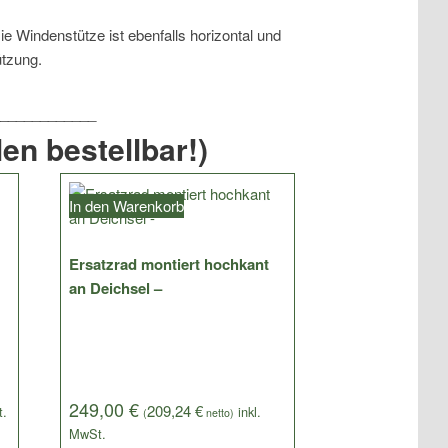
ie Windenstütze ist ebenfalls horizontal und
ützung.
en bestellbar!)
In den Warenkorb
Ersatzrad montiert hochkant
an Deichsel –
249,00
€
209,24
€
(
netto)