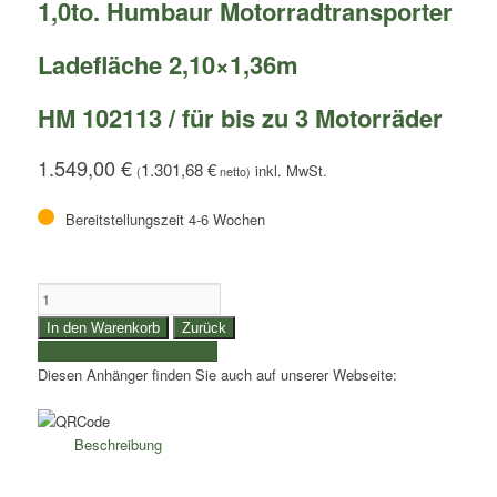
1,0to. Humbaur Motorradtransporter
Ladefläche 2,10×1,36m
HM 102113 / für bis zu 3 Motorräder
1.549,00
€
1.301,68
€
(
netto)
Bereitstellungszeit 4-6 Wochen
1,0to.
Humbaur
In den Warenkorb
Zurück
Motorradtransporter
weitere Produkte auswählen
|
Diesen Anhänger finden Sie auch auf unserer Webseite:
Ladefläche
2,10×1,36m
|
Beschreibung
HM
102113