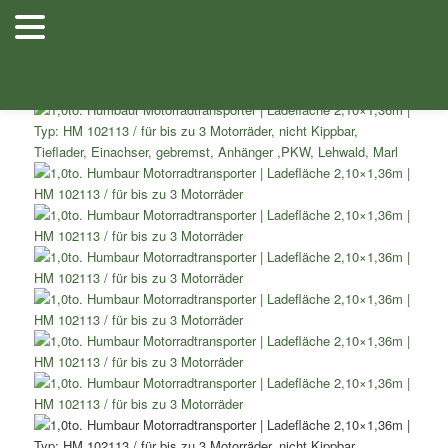
Zum
Herzlich
Inhalt
Willkommen
Anhänger
Anhänger
/
/ 1,0to. Humbaur Motorradtransporter
Shop
Motorradtransporter
wechseln
Stellenangebote
Planenfarben
Ersatz
bei Lehwald
Verkauf
Verleih
Ladefläche 2,10×1,36m HM 102113 / für bis zu 3 Motorräder
Anhänger