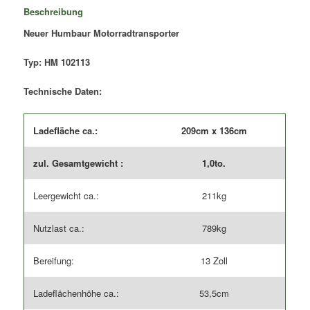
/
Beschreibung
für
Neuer Humbaur Motorradtransporter
bis
zu
3
Typ: HM 102113
Motorräder
Menge
Technische Daten:
Ladefläche ca.:
209cm x 136cm
zul. Gesamtgewicht :
1,0to.
Leergewicht ca.:
211kg
Nutzlast ca.:
789kg
Bereifung:
13 Zoll
Ladeflächenhöhe ca.:
53,5cm