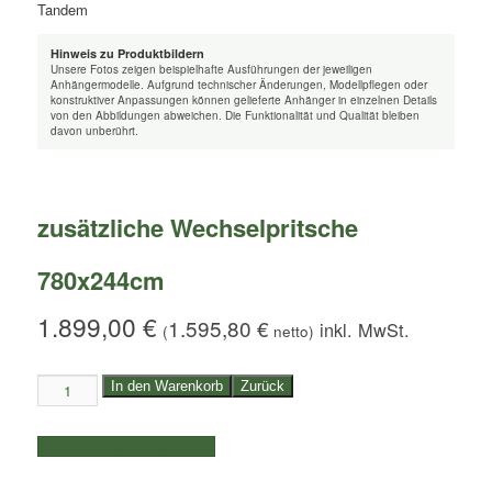
Hinweis zu Produktbildern
Unsere Fotos zeigen beispielhafte Ausführungen der jeweiligen
Anhängermodelle. Aufgrund technischer Änderungen, Modellpflegen oder
konstruktiver Anpassungen können gelieferte Anhänger in einzelnen Details
von den Abbildungen abweichen. Die Funktionalität und Qualität bleiben
davon unberührt.
zusätzliche Wechselpritsche
780x244cm
1.899,00
€
1.595,80
€
(
netto)
zusätzliche
In den Warenkorb
Zurück
Wechselpritsche
780x244cm
weitere Produkte auswählen
Menge