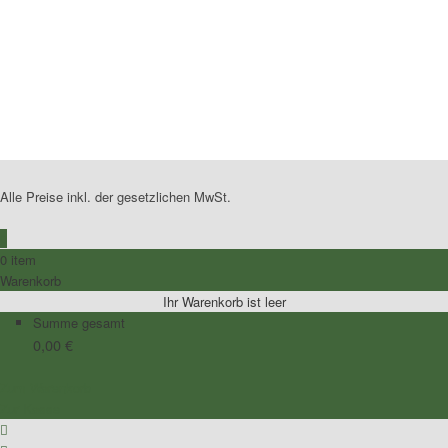
No Caption
No Caption
No Caption
No Caption
No Caption
No Caption
No Caption
Alle Preise inkl. der gesetzlichen MwSt.
0
0 item
Warenkorb
Ihr Warenkorb ist leer
Summe gesamt
0,00
€
Zum Warenkorb
Zur Kasse