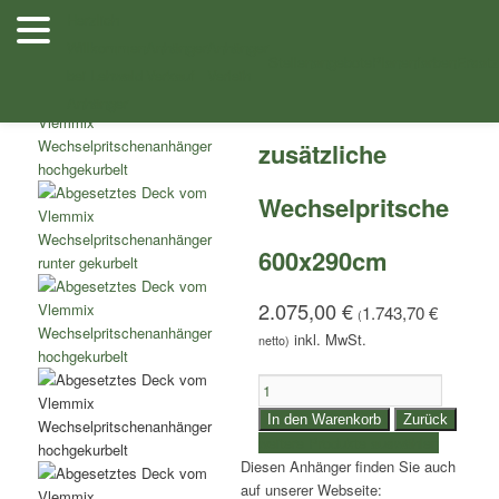
Zum
Herzlich
Inhalt
Willkommen
Anhänger
Anhänger
/
/ zusätzliche Wechselpritsche 600x290cm
Shop
Zubehör
wechseln
Stellenangebote
Planenfarben
Ersatz
bei Lehwald
Verkauf
Verleih
Anhänger
zusätzliche
Wechselpritsche
600x290cm
2.075,00
€
1.743,70
€
(
netto)
zusätzliche
Wechselpritsche
In den Warenkorb
Zurück
600x290cm
weitere Produkte auswählen
Menge
Diesen Anhänger finden Sie auch
auf unserer Webseite: