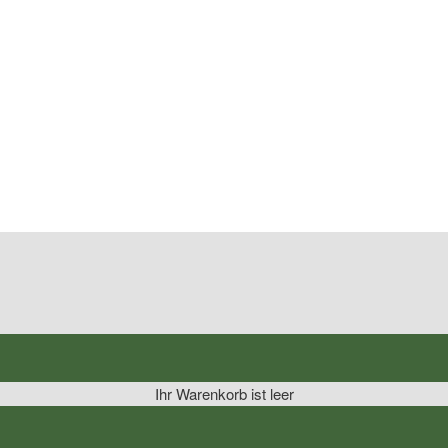
No Caption
No Caption
No Caption
Ihr Warenkorb ist leer