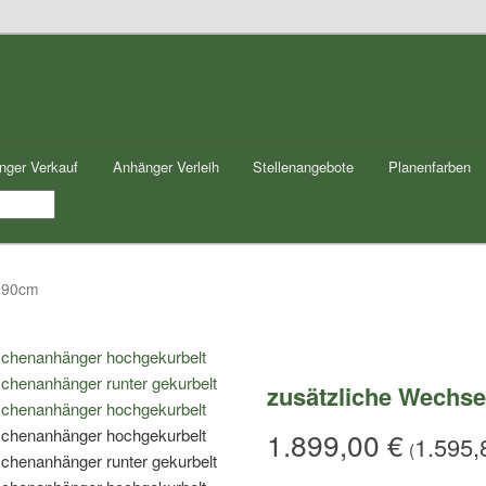
nger Verkauf
Anhänger Verleih
Stellenangebote
Planenfarben
x290cm
zusätzliche Wechse
1.899,00
€
1.595
(