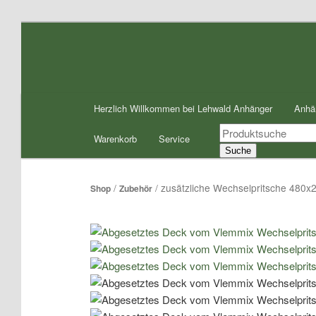
Zum
Inhalt
wechseln
Hauptmenü
Herzlich Willkommen bei Lehwald Anhänger
Anhä
Products
Warenkorb
Service
search
Suche
/
/ zusätzliche Wechselpritsche 480
Shop
Zubehör