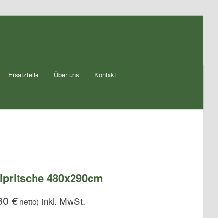
Ersatzteile
Über uns
Kontakt
lpritsche 480x290cm
,80
€
netto)