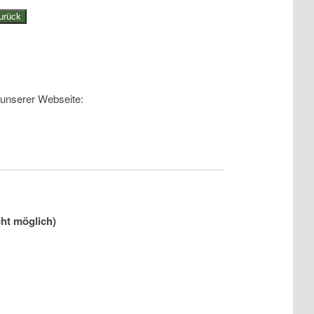
urück
 unserer Webseite:
ht möglich)