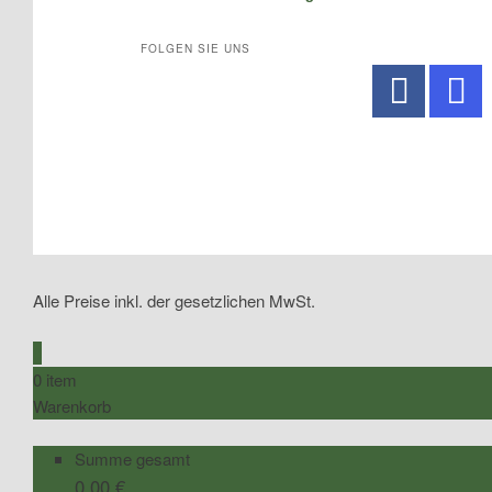
FOLGEN SIE UNS
No Caption
No Caption
No Caption
No Caption
No Caption
No Caption
Alle Preise inkl. der gesetzlichen MwSt.
0
0 item
Warenkorb
Summe gesamt
0,00
€