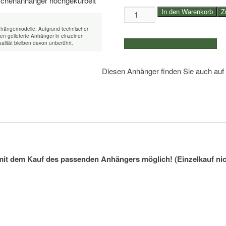
zusätzliche
In den Warenkorb
Z
Wechselpritsche
nhängermodelle. Aufgrund technischer
480x290cm
n gelieferte Anhänger in einzelnen
weitere Produkte auswählen
alität bleiben davon unberührt.
Menge
Diesen Anhänger finden Sie auch auf
mit dem Kauf des passenden Anhängers möglich! (Einzelkauf nic