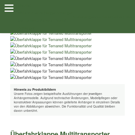
Zum
Herzlich
Inhalt
Willkommen
Anhänger
Anhänger
/
/ Überfahrklappe Multitransporter 185breit, 40cm
Shop
Zubehör
wechseln
Stellenangebote
Planenfarben
Ersatz
bei Lehwald
Verkauf
Verleih
lang –
Anhänger
Hinweis zu Produktbildern
Unsere Fotos zeigen beispielhafte Ausführungen der jeweiligen
Anhängermodelle. Aufgrund technischer Änderungen, Modellpflegen oder
konstruktiver Anpassungen können gelieferte Anhänger in einzelnen Details
von den Abbildungen abweichen. Die Funktionalität und Qualität bleiben
davon unberührt.
Überfahrklappe Multitransporter