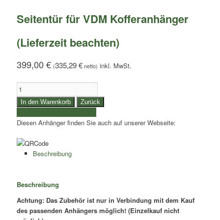
Seitentür für VDM Kofferanhänger
(Lieferzeit beachten)
399,00
€
335,29
€
(
netto)
Seitentür
für
In den Warenkorb
Zurück
VDM
weitere Produkte auswählen
Kofferanhänger
Diesen Anhänger finden Sie auch auf unserer Webseite:
(Lieferzeit
beachten)
Menge
Beschreibung
Beschreibung
Achtung: Das Zubehör ist nur in Verbindung mit dem Kauf
des passenden Anhängers möglich! (Einzelkauf nicht