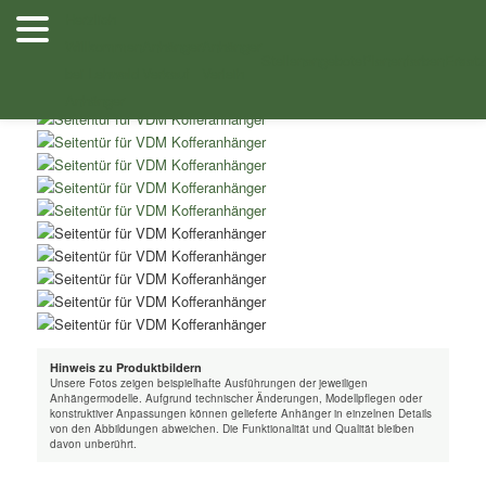
Zum
Herzlich
Inhalt
Willkommen
Anhänger
Anhänger
/
/ Seitentür für VDM Kofferanhänger (Lieferzeit
Shop
Zubehör
wechseln
Stellenangebote
Planenfarben
Ersatz
bei Lehwald
Verkauf
Verleih
beachten)
Anhänger
Hinweis zu Produktbildern
Unsere Fotos zeigen beispielhafte Ausführungen der jeweiligen
Anhängermodelle. Aufgrund technischer Änderungen, Modellpflegen oder
konstruktiver Anpassungen können gelieferte Anhänger in einzelnen Details
von den Abbildungen abweichen. Die Funktionalität und Qualität bleiben
davon unberührt.