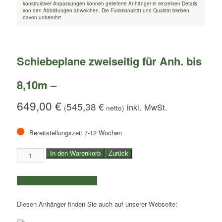
konstruktiver Anpassungen können gelieferte Anhänger in einzelnen Details
von den Abbildungen abweichen. Die Funktionalität und Qualität bleiben
davon unberührt.
Schiebeplane zweiseitig für Anh. bis
8,10m –
649,00
€
545,38
€
(
netto)
Bereitstellungszeit 7-12 Wochen
Schiebeplane
In den Warenkorb
Zurück
zweiseitig
für
weitere Produkte auswählen
Anh.
bis
Diesen Anhänger finden Sie auch auf unserer Webseite:
8,10m
-