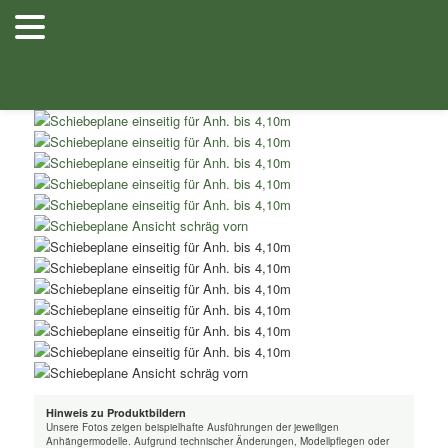
Zum
Herzlich
Inhalt
Willkommen
Anhänger
Anhänger
Shop
/
Schiebeplanen
/ Schiebeplane zweiseitig für Anh. bis 8,10m –
wechseln
Stellenangebote
Planenfarben
Ersatz
bei Lehwald
Verkauf
Verleih
Anhänger
Hinweis zu Produktbildern
Unsere Fotos zeigen beispielhafte Ausführungen der jeweiligen
Anhängermodelle. Aufgrund technischer Änderungen, Modellpflegen oder