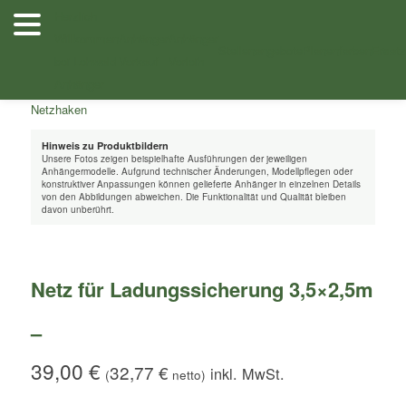
Zum
Herzlich
Inhalt
Willkommen
Anhänger
Anhänger
Shop
/
Zubehör
/ Netz für Ladungssicherung 3,5×2,5m –
wechseln
Stellenangebote
Planenfarben
Ersatz
bei Lehwald
Verkauf
Verleih
Anhänger
Hinweis zu Produktbildern
Unsere Fotos zeigen beispielhafte Ausführungen der jeweiligen
Anhängermodelle. Aufgrund technischer Änderungen, Modellpflegen oder
konstruktiver Anpassungen können gelieferte Anhänger in einzelnen Details
von den Abbildungen abweichen. Die Funktionalität und Qualität bleiben
davon unberührt.
Netz für Ladungssicherung 3,5×2,5m
–
39,00
€
32,77
€
(
netto)