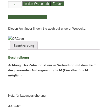
Netz
In den Warenkorb
Zurück
für
Ladungssicherung
weitere Produkte auswählen
3,5x2,5m
-
Diesen Anhänger finden Sie auch auf unserer Webseite:
Menge
Beschreibung
Beschreibung
Achtung: Das Zubehör ist nur in Verbindung mit dem Kauf
des passenden Anhängers möglich! (Einzelkauf nicht
möglich)
Netz für Ladungssicherung
3,5×2,5m