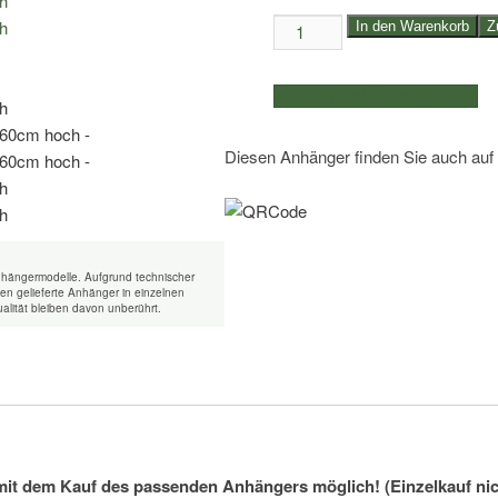
Laubgitter
In den Warenkorb
Z
für
Humbaur
weitere Produkte auswählen
251cm
lang,
Diesen Anhänger finden Sie auch auf
60cm
hoch
-
Menge
nhängermodelle. Aufgrund technischer
n gelieferte Anhänger in einzelnen
alität bleiben davon unberührt.
mit dem Kauf des passenden Anhängers möglich! (Einzelkauf nic