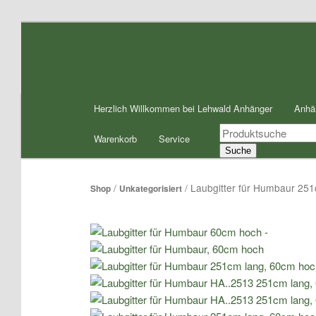
Zum
Inhalt
wechseln
Hauptmenü
Herzlich Willkommen bei Lehwald Anhänger
Anhä
Products
Warenkorb
Service
search
Suche
/
/ Laubgitter für Humbaur 25
Shop
Unkategorisiert