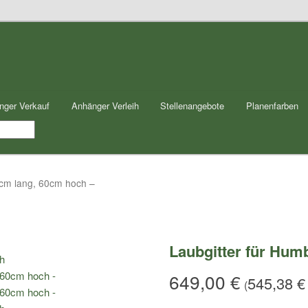
nger Verkauf
Anhänger Verleih
Stellenangebote
Planenfarben
1cm lang, 60cm hoch –
Laubgitter für Hum
649,00
€
545,38
€
(