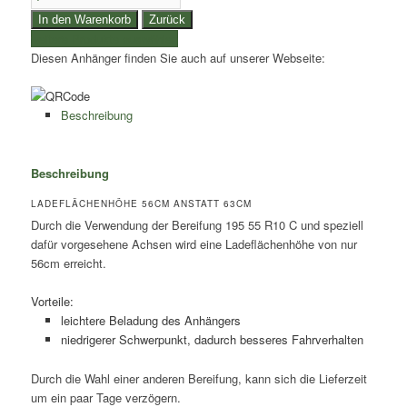
56cm
In den Warenkorb
Zurück
anstatt
weitere Produkte auswählen
63cm
Diesen Anhänger finden Sie auch auf unserer Webseite:
1Achser
Menge
Beschreibung
Beschreibung
LADEFLÄCHENHÖHE 56CM ANSTATT 63CM
Durch die Verwendung der Bereifung 195 55 R10 C und speziell
dafür vorgesehene Achsen wird eine Ladeflächenhöhe von nur
56cm erreicht.
Vorteile:
leichtere Beladung des Anhängers
niedrigerer Schwerpunkt, dadurch besseres Fahrverhalten
Durch die Wahl einer anderen Bereifung, kann sich die Lieferzeit
um ein paar Tage verzögern.