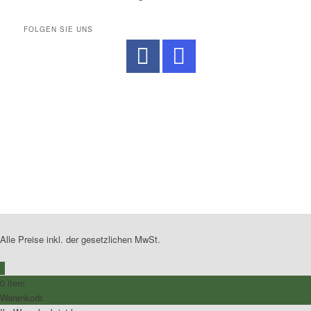
FOLGEN SIE UNS
No Caption
No Caption
No Caption
No Caption
No Caption
No Caption
No Caption
No Caption
No Caption
Alle Preise inkl. der gesetzlichen MwSt.
0
0 item
Warenkorb