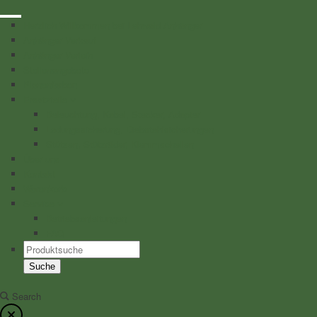
Herzlich Willkommen bei Lehwald Anhänger
Anhänger Verkauf
Anhänger Verleih
Stellenangebote
Planenfarben
Ersatzteile
Beleuchtung, Kabel, Stecker, Adapter
Ladungssicherung, Diebstahlsicherungen
Stützen, Stützräder, Klemmschellen
Über uns
Kontakt
Warenkorb
Service
Betriebsanleitungen
FAQ
Products
search
Suche
Search