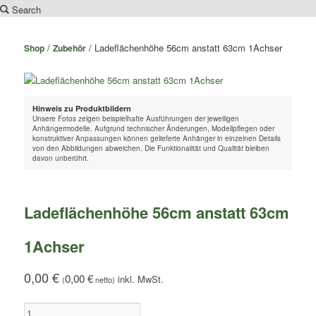
Search
Zum
Inhalt
/
/ Ladeflächenhöhe 56cm anstatt 63cm 1Achser
Shop
Zubehör
wechseln
Hinweis zu Produktbildern
Unsere Fotos zeigen beispielhafte Ausführungen der jeweiligen
Anhängermodelle. Aufgrund technischer Änderungen, Modellpflegen oder
konstruktiver Anpassungen können gelieferte Anhänger in einzelnen Details
von den Abbildungen abweichen. Die Funktionalität und Qualität bleiben
davon unberührt.
Ladeflächenhöhe 56cm anstatt 63cm
1Achser
0,00
€
0,00
€
(
netto)
Ladeflächenhöhe