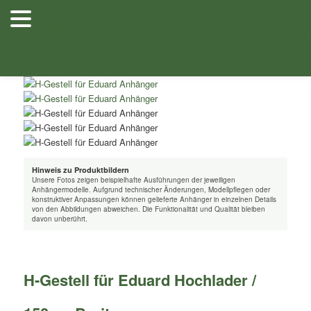
Zum
Herzlich
Inhalt
Willkommen
Anhänger
Anhänger
Shop
/
Zubehör
/ H-Gestell für Eduard Hochlader / 150cm Breite –
wechseln
Stellenangebote
Planenfarben
Ersatz
bei Lehwald
Verkauf
Verleih
Anhänger
Hinweis zu Produktbildern
Unsere Fotos zeigen beispielhafte Ausführungen der jeweiligen
Anhängermodelle. Aufgrund technischer Änderungen, Modellpflegen oder
konstruktiver Anpassungen können gelieferte Anhänger in einzelnen Details
von den Abbildungen abweichen. Die Funktionalität und Qualität bleiben
davon unberührt.
H-Gestell für Eduard Hochlader /