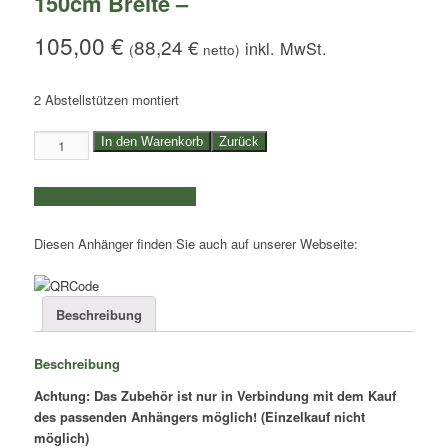
150cm Breite –
105,00
€
88,24
€
(
netto)
2 Abstellstützen montiert
H-
In den Warenkorb
Zurück
Gestell
für
weitere Produkte auswählen
Eduard
Hochlader
Diesen Anhänger finden Sie auch auf unserer Webseite:
/
150cm
Breite
-
Beschreibung
Menge
Beschreibung
Achtung: Das Zubehör ist nur in Verbindung mit dem Kauf
des passenden Anhängers möglich! (Einzelkauf nicht
möglich)