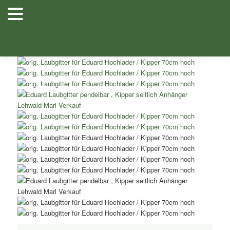
Zum
Herzlich
Inhalt
Willkommen
Anhänger
Anhänger
Shop
/
Zubehör
/ Eduard Laubgitter 3,10×1,60m lang, 70cm hoch –
wechseln
Stellenangebote
Planenfarben
Ersatz
bei Lehwald
Verkauf
Verleih
Anhänger