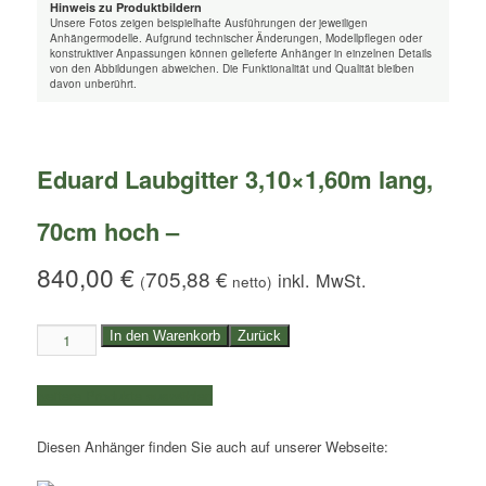
Hinweis zu Produktbildern
Unsere Fotos zeigen beispielhafte Ausführungen der jeweiligen
Anhängermodelle. Aufgrund technischer Änderungen, Modellpflegen oder
konstruktiver Anpassungen können gelieferte Anhänger in einzelnen Details
von den Abbildungen abweichen. Die Funktionalität und Qualität bleiben
davon unberührt.
Eduard Laubgitter 3,10×1,60m lang,
70cm hoch –
840,00
€
705,88
€
(
netto)
Eduard
In den Warenkorb
Zurück
Laubgitter
3,10x1,60m
weitere Produkte auswählen
lang,
70cm
Diesen Anhänger finden Sie auch auf unserer Webseite:
hoch
-