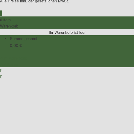
Alle Preise inkl. der gesetzlichen MwSt.
0
0 item
Warenkorb
Ihr Warenkorb ist leer
Summe gesamt
0,00
€
Zum Warenkorb
Zur Kasse