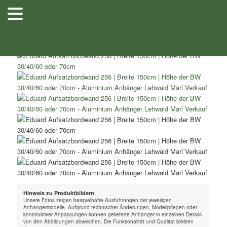
Zum
Herzlich
Inhalt
Willkommen
Anhänger
Anhänger
/
/ Eduard Aufsatzbordwand 256 Breite 150cm
Shop
Zubehör
wechseln
Stellenangebote
Planenfarben
Ersatz
bei Lehwald
Verkauf
Verleih
Höhe der BW 30/40/60 oder 70cm –
Anhänger
Hinweis zu Produktbildern
Unsere Fotos zeigen beispielhafte Ausführungen der jeweiligen
Anhängermodelle. Aufgrund technischer Änderungen, Modellpflegen oder
konstruktiver Anpassungen können gelieferte Anhänger in einzelnen Details
von den Abbildungen abweichen. Die Funktionalität und Qualität bleiben