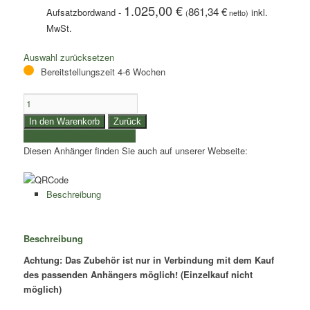
1.025,00
€
861,34
€
Aufsatzbordwand
-
(
netto)
Auswahl zurücksetzen
Bereitstellungszeit 4-6 Wochen
Eduard
Aufsatzbordwand
In den Warenkorb
Zurück
256
weitere Produkte auswählen
|
Diesen Anhänger finden Sie auch auf unserer Webseite:
Breite
150cm
|
Beschreibung
Höhe
der
BW
Beschreibung
30/40/60
Achtung: Das Zubehör ist nur in Verbindung mit dem Kauf
oder
des passenden Anhängers möglich! (Einzelkauf nicht
70cm
möglich)
-
Menge