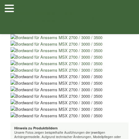
Zum
Herzlich
Inhalt
Willkommen
Anhänger
Anhänger
Shop
/
Zubehör
/ Bordwand für Anssems MSX 2700 / 3000 / 3500 –
wechseln
Stellenangebote
Planenfarben
Ersatz
bei Lehwald
Verkauf
Verleih
Anhänger
Hinweis zu Produktbildern
Unsere Fotos zeigen beispielhafte Ausführungen der jeweiligen
Anhängermodelle. Aufgrund technischer Änderungen, Modellpflegen oder