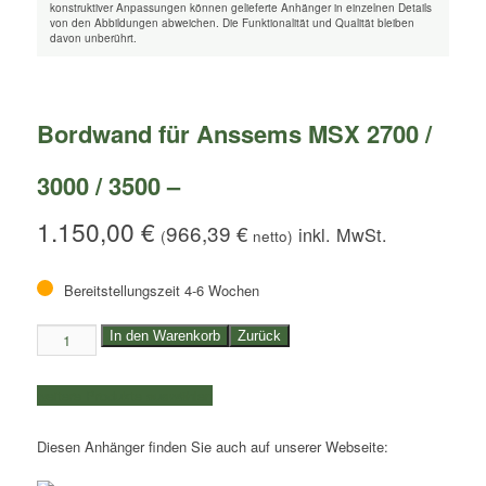
konstruktiver Anpassungen können gelieferte Anhänger in einzelnen Details
von den Abbildungen abweichen. Die Funktionalität und Qualität bleiben
davon unberührt.
Bordwand für Anssems MSX 2700 /
3000 / 3500 –
1.150,00
€
966,39
€
(
netto)
Bereitstellungszeit 4-6 Wochen
Bordwand
In den Warenkorb
Zurück
für
Anssems
weitere Produkte auswählen
MSX
2700
Diesen Anhänger finden Sie auch auf unserer Webseite:
/
3000