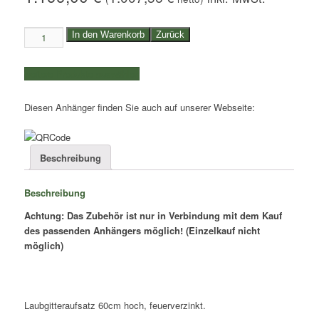
60cm
In den Warenkorb
Zurück
hoher
Laubgitteraufsatz
weitere Produkte auswählen
SARIS
3,60m
Diesen Anhänger finden Sie auch auf unserer Webseite:
Stahlkipper
Menge
Beschreibung
Beschreibung
Achtung: Das Zubehör ist nur in Verbindung mit dem Kauf
des passenden Anhängers möglich! (Einzelkauf nicht
möglich)
Laubgitteraufsatz 60cm hoch, feuerverzinkt.