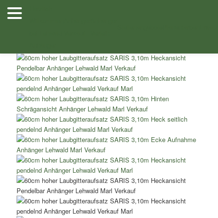
Zum
Herzlich
Inhalt
Willkommen
Anhänger
Anhänger
Shop
/
Unkategorisiert
/ 60cm hoher Laubgitteraufsatz SARIS 3,60m
wechseln
Stellenangebote
Planenfarben
Ersatz
bei Lehwald
Verkauf
Verleih
Stahlkipper
Anhänger