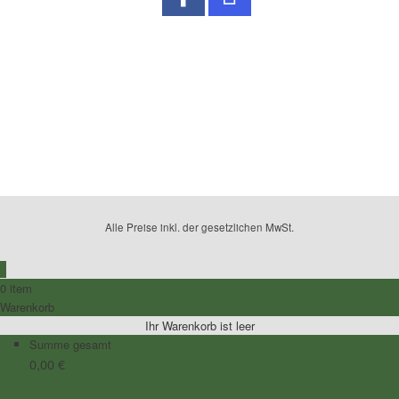
No Caption
No Caption
No Caption
No Caption
No Caption
No Caption
No Caption
No Caption
No Caption
Alle Preise inkl. der gesetzlichen MwSt.
0
0 item
Warenkorb
Ihr Warenkorb ist leer
Summe gesamt
0,00
€