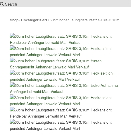
Search
Zum
Inhalt
Shop
/
Unkategorisiert
/ 60cm hoher Laubgitteraufsatz SARIS 3,10m
wechseln