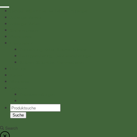
Herzlich Willkommen bei Lehwald Anhänger
Anhänger Verkauf
Anhänger Verleih
Stellenangebote
Planenfarben
Ersatzteile
Beleuchtung, Kabel, Stecker, Adapter
Ladungssicherung, Diebstahlsicherungen
Stützen, Stützräder, Klemmschellen
Über uns
Kontakt
Warenkorb
Service
Betriebsanleitungen
FAQ
Products
search
Suche
Search