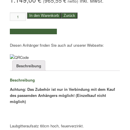
965,55
€
(
netto)
60cm
In den Warenkorb
Zurück
hoher
Laubgitteraufsatz
weitere Produkte auswählen
SARIS
3,10m
Diesen Anhänger finden Sie auch auf unserer Webseite:
Menge
Beschreibung
Beschreibung
Achtung: Das Zubehör ist nur in Verbindung mit dem Kauf
des passenden Anhängers möglich! (Einzelkauf nicht
möglich)
Laubgitteraufsatz 60cm hoch, feuerverzinkt.