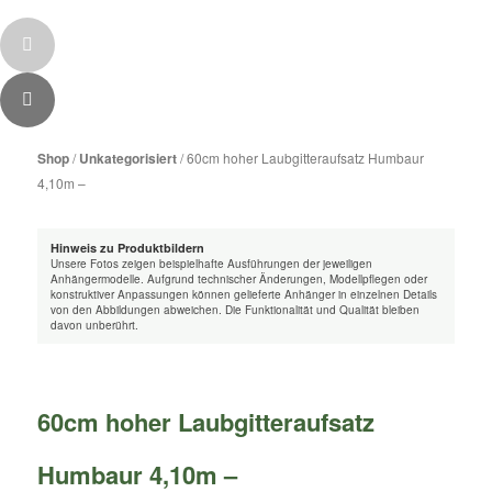
Zum
Inhalt
Shop
/
Unkategorisiert
/ 60cm hoher Laubgitteraufsatz Humbaur
wechseln
4,10m –
Hinweis zu Produktbildern
Unsere Fotos zeigen beispielhafte Ausführungen der jeweiligen
Anhängermodelle. Aufgrund technischer Änderungen, Modellpflegen oder
konstruktiver Anpassungen können gelieferte Anhänger in einzelnen Details
von den Abbildungen abweichen. Die Funktionalität und Qualität bleiben
davon unberührt.
60cm hoher Laubgitteraufsatz
Humbaur 4,10m –