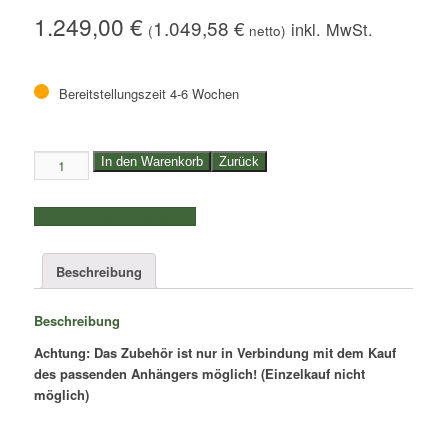
1.249,00
€
1.049,58
€
(
netto)
Bereitstellungszeit 4-6 Wochen
60cm
In den Warenkorb
Zurück
hoher
Laubgitteraufsatz
weitere Produkte auswählen
Humbaur
4,10m
-
Beschreibung
Menge
Beschreibung
Achtung: Das Zubehör ist nur in Verbindung mit dem Kauf
des passenden Anhängers möglich! (Einzelkauf nicht
möglich)