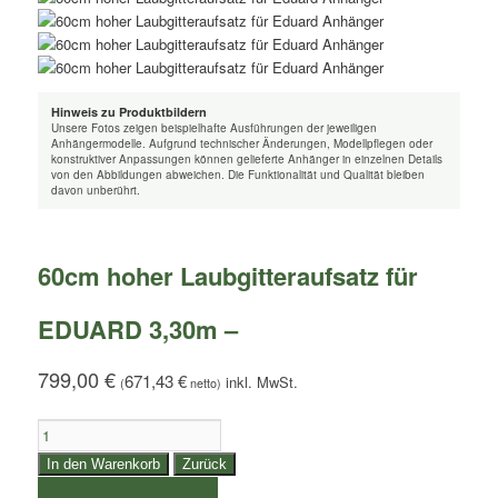
Hinweis zu Produktbildern
Unsere Fotos zeigen beispielhafte Ausführungen der jeweiligen
Anhängermodelle. Aufgrund technischer Änderungen, Modellpflegen oder
konstruktiver Anpassungen können gelieferte Anhänger in einzelnen Details
von den Abbildungen abweichen. Die Funktionalität und Qualität bleiben
davon unberührt.
60cm hoher Laubgitteraufsatz für
EDUARD 3,30m –
799,00
€
671,43
€
(
netto)
60cm
hoher
In den Warenkorb
Zurück
Laubgitteraufsatz
weitere Produkte auswählen