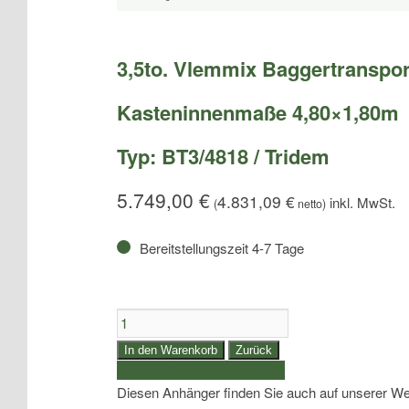
3,5to. Vlemmix Baggertranspor
Kasteninnenmaße 4,80×1,80m
Typ: BT3/4818 / Tridem
5.749,00
€
4.831,09
€
(
netto)
Bereitstellungszeit 4-7 Tage
3,5to.
Vlemmix
In den Warenkorb
Zurück
Baggertransporter
weitere Produkte auswählen
|
Diesen Anhänger finden Sie auch auf unserer We
Kasteninnenmaße