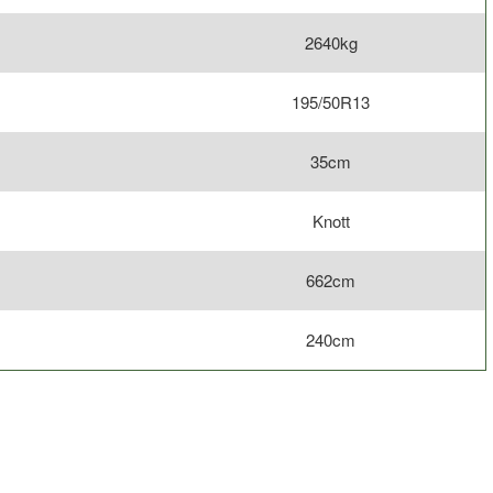
2640kg
195/50R13
35cm
Knott
662cm
240cm