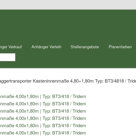
nger Verkauf
Anhänger Verleih
Stellenangebote
Planenfarben
aggertransporter Kasteninnenmaße 4,80×1,80m Typ: BT3/4818 / Tri