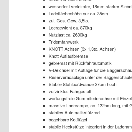
wasserfest verleimter, 18mm starker Sieb
Ladeflächenhöhe nur ca. 35cm
zul. Ges. Gew. 3,5to.
Leergewicht ca. 870kg
Nutzlast ca. 2630kg
Tridemfahrwerk
KNOTT Achsen (3x 1,3to. Achsen)
Knott Auflaufbremse
gebremst mit Rückfahrautomatik
V-Deichsel mit Auflage für die Baggerschau
Reserveradablage unter der Baggerschaufe
Stabile Stahlbordwände 27cm hoch
verzinktes Fahrgestell
wartungsfreie Gummifederachse mit Einze
massive Laderampe, ca. 132cm lang, mit G
stabiles Automatikstützrad
begehbare Kotflügel
stabile Heckstütze integriert in der Lader