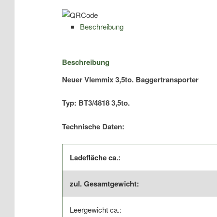
4,80x1,80m
|
Beschreibung
Typ:
BT3/4818
/
Beschreibung
Tridem
Neuer Vlemmix 3,5to. Baggertransporter
Menge
Typ: BT3/4818 3,5to.
Technische Daten:
Ladefläche ca.:
zul. Gesamtgewicht:
Leergewicht ca.: