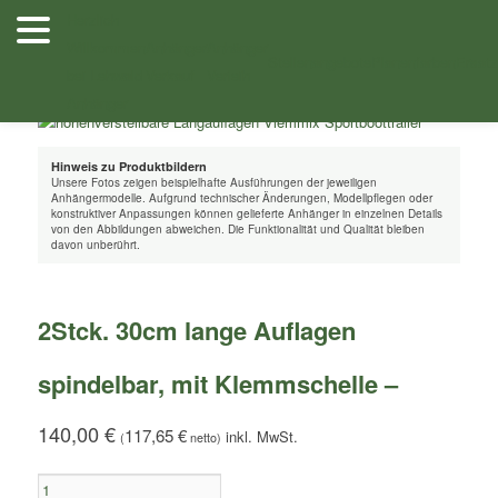
Zum
Herzlich
Inhalt
Willkommen
Anhänger
Anhänger
/
/ 2Stck. 30cm lange Auflagen spindelbar, mit
Shop
Zubehör
wechseln
Stellenangebote
Planenfarben
Ersatz
bei Lehwald
Verkauf
Verleih
Klemmschelle –
Anhänger
Hinweis zu Produktbildern
Unsere Fotos zeigen beispielhafte Ausführungen der jeweiligen
Anhängermodelle. Aufgrund technischer Änderungen, Modellpflegen oder
konstruktiver Anpassungen können gelieferte Anhänger in einzelnen Details
von den Abbildungen abweichen. Die Funktionalität und Qualität bleiben
davon unberührt.
2Stck. 30cm lange Auflagen
spindelbar, mit Klemmschelle –
140,00
€
117,65
€
(
netto)
2Stck.