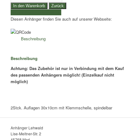
30cm
In den Warenkorb
Zurück
lange
weitere Produkte auswählen
Auflagen
Diesen Anhänger finden Sie auch auf unserer Webseite:
spindelbar,
mit
Klemmschelle
Beschreibung
-
Menge
Beschreibung
Achtung: Das Zubehör ist nur in Verbindung mit dem Kauf
des passenden Anhängers möglich! (Einzelkauf nicht
möglich)
2Stck. Auflagen 30x10cm mit Klemmschelle, spindelbar
Anhänger Lehwald
Lise-Meitner-Str. 2
45768 Marl