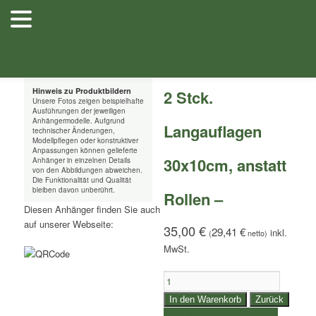
Zum
Herzlich
Inhalt
Willkommen
Anhänger
Anhänger
/
/ 2 Stck. Langauflagen 30x10cm, anstatt Rollen –
Shop
Zubehör
wechseln
Stellenangebote
Planenfarben
Ersatz
bei Lehwald
Verkauf
Verleih
Anhänger
Hinweis zu Produktbildern
2 Stck.
Unsere Fotos zeigen beispielhafte
Ausführungen der jeweiligen
Anhängermodelle. Aufgrund
Langauflagen
technischer Änderungen,
Modellpflegen oder konstruktiver
Anpassungen können gelieferte
30x10cm, anstatt
Anhänger in einzelnen Details
von den Abbildungen abweichen.
Die Funktionalität und Qualität
bleiben davon unberührt.
Rollen –
Diesen Anhänger finden Sie auch
auf unserer Webseite:
35,00
€
29,41
€
(
netto)
2
Stck.
In den Warenkorb
Zurück
Langauflagen
weitere Produkte auswählen