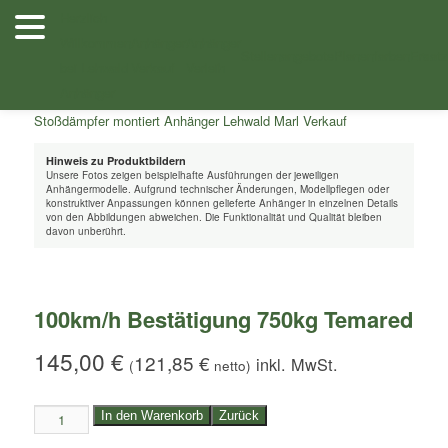
Zum
Herzlich
Inhalt
Willkommen
Anhänger
Anhänger
Shop
/
Zubehör
/ 100km/h Bestätigung 750kg Temared
wechseln
Stellenangebote
Planenfarben
Ersatz
bei Lehwald
Verkauf
Verleih
Anhänger
Hinweis zu Produktbildern
Unsere Fotos zeigen beispielhafte Ausführungen der jeweiligen
Anhängermodelle. Aufgrund technischer Änderungen, Modellpflegen oder
konstruktiver Anpassungen können gelieferte Anhänger in einzelnen Details
von den Abbildungen abweichen. Die Funktionalität und Qualität bleiben
davon unberührt.
100km/h Bestätigung 750kg Temared
145,00
€
121,85
€
(
netto)
100km/h
In den Warenkorb
Zurück
Bestätigung