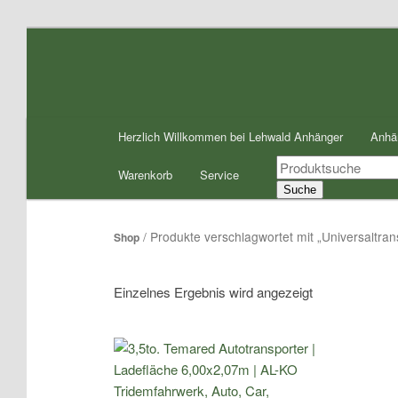
Zum
Zum
Inhalt
sekundären
wechseln
Inhalt
wechseln
Hauptmenü
Herzlich Willkommen bei Lehwald Anhänger
Anhä
Products
Warenkorb
Service
search
Suche
/ Produkte verschlagwortet mit „Universaltr
Shop
Einzelnes Ergebnis wird angezeigt