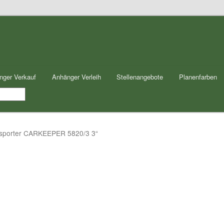
nger Verkauf
Anhänger Verleih
Stellenangebote
Planenfarben
ansporter CARKEEPER 5820/3 3“