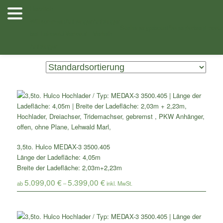
Zum
Zum
Herzlich
Inhalt
sekundären
Willkommen
Anhänger
Anhänger
Shop
/ Produkte verschlagwortet mit „MEDAX-3 3500.405×203“
wechseln
Inhalt
Stellenangebote
Planenfarben
Ersatz
bei Lehwald
Verkauf
Verleih
wechseln
Anhänger
Zeigt alle 2 Ergebnisse
3,5to. Hulco MEDAX-3 3500.405
Länge der Ladefläche: 4,05m
Breite der Ladefläche: 2,03m+2,23m
5.099,00
€
5.399,00
€
ab
–