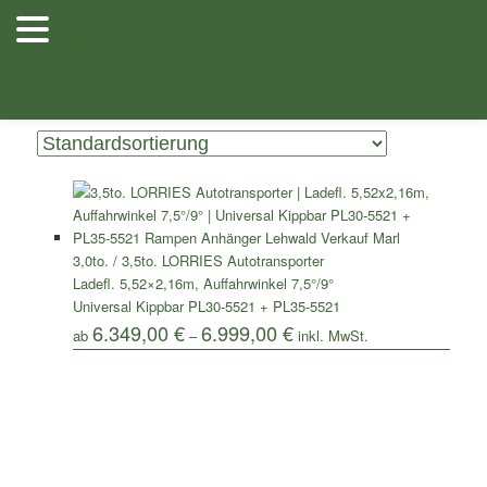
Zum
Zum
Herzlich
Inhalt
sekundären
Willkommen
Anhänger
Anhänger
/ Produkte verschlagwortet mit „Lorries PL35-5521“
Shop
wechseln
Inhalt
Stellenangebote
Planenfarben
Ersatz
bei Lehwald
Verkauf
Verleih
wechseln
Einzelnes Ergebnis wird angezeigt
Anhänger
3,0to. / 3,5to. LORRIES Autotransporter
Ladefl. 5,52×2,16m, Auffahrwinkel 7,5°/9°
Universal Kippbar PL30-5521 + PL35-5521
6.349,00
€
6.999,00
€
ab
–