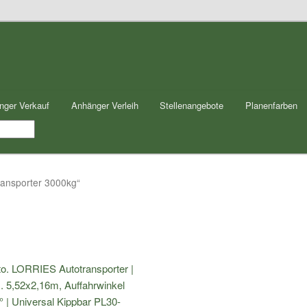
nger Verkauf
Anhänger Verleih
Stellenangebote
Planenfarben
transporter 3000kg“