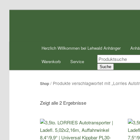
Zum
Zum
Inhalt
sekundären
wechseln
Inhalt
wechseln
Hauptmenü
Herzlich Willkommen bei Lehwald Anhänger
Anhä
Products
Warenkorb
Service
search
Suche
/ Produkte verschlagwortet mit „Lorries Auto
Shop
Zeigt alle 2 Ergebnisse