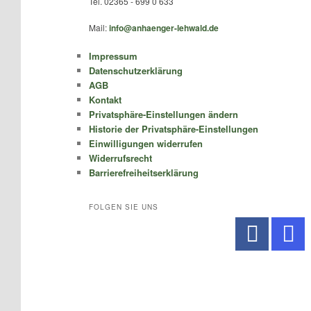
Tel. 02365 - 699 0 633
Mail:
info@anhaenger-lehwald.de
Impressum
Datenschutzerklärung
AGB
Kontakt
Privatsphäre-Einstellungen ändern
Historie der Privatsphäre-Einstellungen
Einwilligungen widerrufen
Widerrufsrecht
Barrierefreiheitserklärung
FOLGEN SIE UNS
No Caption
No Caption
No Caption
No Caption
No Caption
No Caption