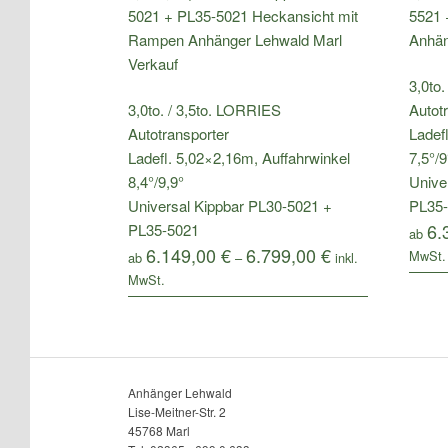
3,0to
3,0to. / 3,5to. LORRIES
Autot
Autotransporter
Ladef
Ladefl. 5,02×2,16m, Auffahrwinkel
7,5°/9
8,4°/9,9°
Unive
Universal Kippbar PL30-5021 +
PL35
6.
PL35-5021
ab
6.149,00
€
6.799,00
€
ab
–
Anhänger Lehwald
Lise-Meitner-Str. 2
45768 Marl