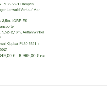
. / 3,5to. LORRIES
ransporter
l. 5,52×2,16m, Auffahrwinkel
°
rsal Kippbar PL30-5521 +
-5521
349,00
€
6.999,00
€
–