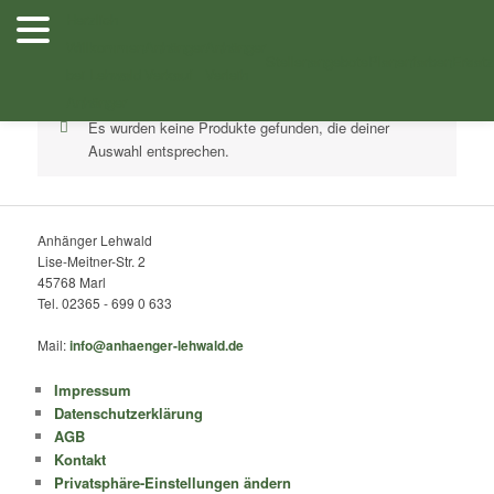
Zum
Zum
Herzlich
Inhalt
sekundären
Willkommen
Anhänger
Anhänger
Shop
/ Produkte verschlagwortet mit „Kofferanhänger Tema“
wechseln
Inhalt
Stellenangebote
Planenfarben
Ersatz
bei Lehwald
Verkauf
Verleih
wechseln
Anhänger
Es wurden keine Produkte gefunden, die deiner
Auswahl entsprechen.
Anhänger Lehwald
Lise-Meitner-Str. 2
45768 Marl
Tel. 02365 - 699 0 633
Mail:
info@anhaenger-lehwald.de
Impressum
Datenschutzerklärung
AGB
Kontakt
Privatsphäre-Einstellungen ändern