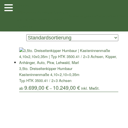
Zum
Zum
Herzlich
Inhalt
sekundären
Willkommen
Anhänger
Anhänger
/ Produkte verschlagwortet mit „Humbaur HTK 3500.41“
Shop
wechseln
Inhalt
Stellenangebote
Planenfarben
Ersatz
bei Lehwald
Verkauf
Verleih
wechseln
Einzelnes Ergebnis wird angezeigt
Anhänger
3,5to. Dreiseitenkipper Humbaur
Kasteninnenmaße 4,10×2,10×0,35m
Typ HTK 3500.41 / 2+3 Achsen
9.699,00
€
10.249,00
€
ab
–