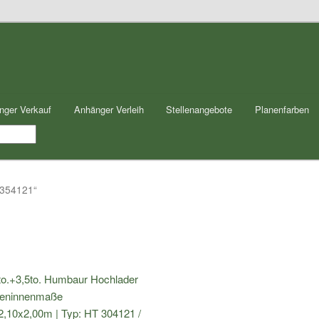
nger Verkauf
Anhänger Verleih
Stellenangebote
Planenfarben
 354121“