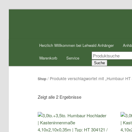
Zum
Zum
Inhalt
sekundären
wechseln
Inhalt
wechseln
Hauptmenü
Herzlich Willkommen bei Lehwald Anhänger
Anhä
Products
Warenkorb
Service
search
Suche
/ Produkte verschlagwortet mit „Humbaur HT
Shop
Zeigt alle 2 Ergebnisse