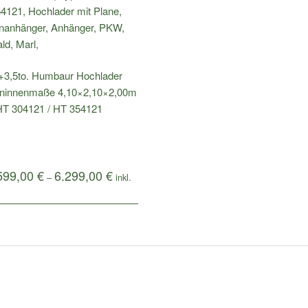
.+3,5to. Humbaur Hochlader
ninnenmaße 4,10×2,10×2,00m
HT 304121 / HT 354121
599,00
€
6.299,00
€
–