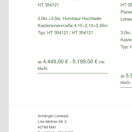
3,0to.+3,5to. Humbaur Hochlader
Kasteninnenmaße 4,10×2,10×0,35m
Typ: HT 304121 / HT 354121
3,0to
Kaste
Typ: 
4.449,00
€
5.199,00
€
ab
–
5.
ab
Anhänger Lehwald
Lise-Meitner-Str. 2
45768 Marl