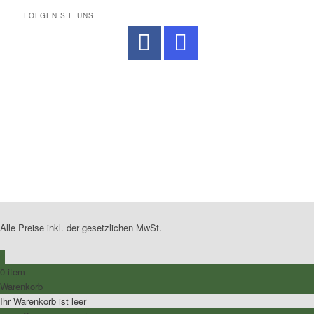
FOLGEN SIE UNS
No Caption
No Caption
No Caption
No Caption
No Caption
No Caption
No Caption
No Caption
No Caption
Alle Preise inkl. der gesetzlichen MwSt.
0
0 item
Warenkorb
Ihr Warenkorb ist leer