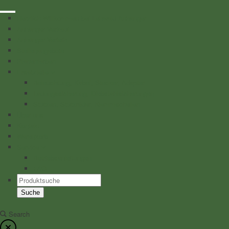
Herzlich Willkommen bei Lehwald Anhänger
Anhänger Verkauf
Anhänger Verleih
Stellenangebote
Planenfarben
Ersatzteile
Beleuchtung, Kabel, Stecker, Adapter
Ladungssicherung, Diebstahlsicherungen
Stützen, Stützräder, Klemmschellen
Über uns
Kontakt
Warenkorb
Service
Betriebsanleitungen
FAQ
Products
search
Suche
Search