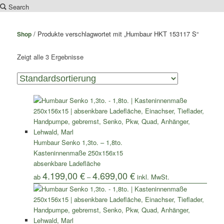
Search
Zum
Zum
Inhalt
sekundären
/ Produkte verschlagwortet mit „Humbaur HKT 153117 S“
Shop
wechseln
Inhalt
wechseln
Zeigt alle 3 Ergebnisse
Humbaur Senko 1,3to. – 1,8to.
Kasteninnenmaße 250x156x15
absenkbare Ladefläche
4.199,00
€
4.699,00
€
ab
–