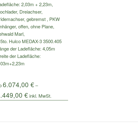
,5to. Hulco MEDAX-3 3500.405
änge der Ladefläche: 4,05m
reite der Ladefläche:
,03m+2,23m
6.074,00
€
b
–
6.449,00
€