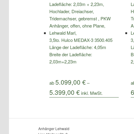
3,5to. Hulco MEDAX-3 3500.405
3
Länge der Ladefläche: 4,05m
L
Breite der Ladefläche:
B
2,03m+2,23m
2
5.099,00
€
ab
–
a
5.399,00
€
Anhänger Lehwald