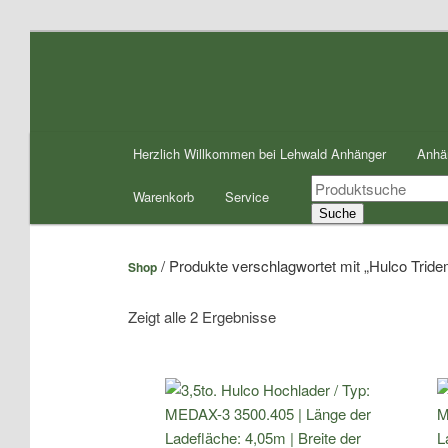
Zum
Zum
Inhalt
sekundären
wechseln
Inhalt
wechseln
Hauptmenü
Herzlich Willkommen bei Lehwald Anhänger
Anhä
Products
Warenkorb
Service
search
Suche
/ Produkte verschlagwortet mit „Hulco Trid
Shop
Zeigt alle 2 Ergebnisse