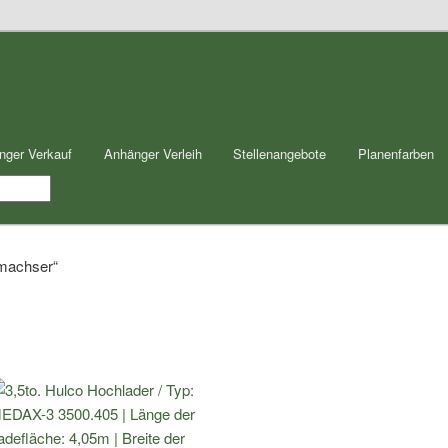
nger Verkauf
Anhänger Verleih
Stellenangebote
Planenfarben
emachser“