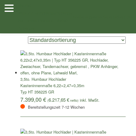
Zum
Zum
Herzlich
Inhalt
sekundären
Willkommen
Anhänger
Anhänger
/ Produkte verschlagwortet mit „HT 356225 GR“
Shop
wechseln
Inhalt
Stellenangebote
Planenfarben
Ersatz
bei Lehwald
Verkauf
Verleih
wechseln
Zeigt alle 2 Ergebnisse
Anhänger
3,5to. Humbaur Hochlader
Kasteninnenmaße 6,22×2,47×0,35m
Typ HT 356225 GR
7.399,00
€
6.217,65
€
(
netto)
Bereitstellungszeit 7-12 Wochen