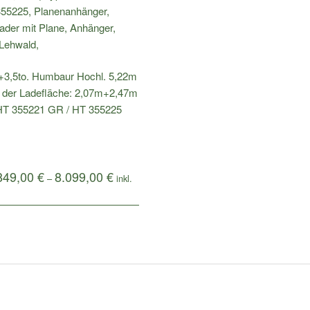
.+3,5to. Humbaur Hochl. 5,22m
e der Ladefläche: 2,07m+2,47m
HT 355221 GR / HT 355225
849,00
€
8.099,00
€
–