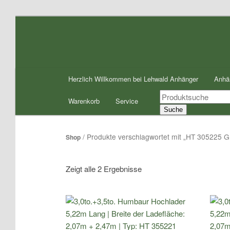
Zum
Zum
Inhalt
sekundären
wechseln
Inhalt
wechseln
Hauptmenü
Herzlich Willkommen bei Lehwald Anhänger
Anhä
Products
Warenkorb
Service
search
Suche
/ Produkte verschlagwortet mit „HT 305225 
Shop
Zeigt alle 2 Ergebnisse