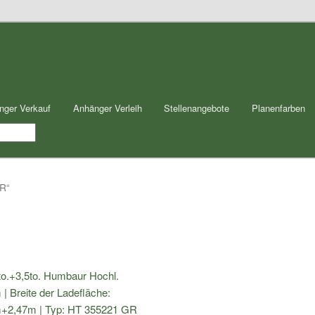
nger Verkauf
Anhänger Verleih
Stellenangebote
Planenfarben
GR“