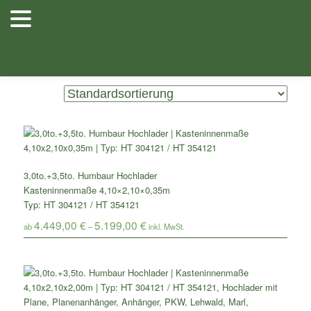
Zum
Zum
Herzlich
Inhalt
sekundären
Willkommen
Anhänger
Anhänger
Shop
/ Produkte verschlagwortet mit „HT 304121“
wechseln
Inhalt
Stellenangebote
Planenfarben
Ersatz
bei Lehwald
Verkauf
Verleih
wechseln
Anhänger
Zeigt alle 2 Ergebnisse
3,0to.+3,5to. Humbaur Hochlader
Kasteninnenmaße 4,10×2,10×0,35m
Typ: HT 304121 / HT 354121
4.449,00
€
5.199,00
€
ab
–