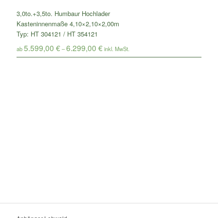
3,0to.+3,5to. Humbaur Hochlader
Kasteninnenmaße 4,10×2,10×2,00m
Typ: HT 304121 / HT 354121
5.599,00
€
6.299,00
€
ab
–