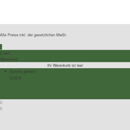
No Caption
Alle Preise inkl. der gesetzlichen MwSt.
0
0 item
Warenkorb
Ihr Warenkorb ist leer
Summe gesamt
0,00
€
Zum Warenkorb
Zur Kasse