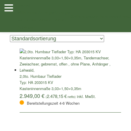
Zum
Zum
Herzlich
Inhalt
sekundären
Willkommen
Anhänger
Anhänger
/ Produkte verschlagwortet mit „HA 203015“
Shop
wechseln
Inhalt
Stellenangebote
Planenfarben
Ersatz
bei Lehwald
Verkauf
Verleih
wechseln
Einzelnes Ergebnis wird angezeigt
Anhänger
2,0to. Humbaur Tieflader
Typ: HA 203015 KV
Kasteninnenmaße 3,03×1,50×0,35m
2.949,00
€
2.478,15
€
(
netto)
Bereitstellungszeit 4-6 Wochen