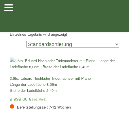
Zum
Zum
Herzlich
Inhalt
sekundären
Willkommen
Anhänger
Anhänger
Shop
/ Produkte verschlagwortet mit „Eduard Tridemachser
wechseln
Inhalt
Stellenangebote
Planenfarben
Ersatz
bei Lehwald
Verkauf
Verleih
806x240cm mit Planenaufbau“
wechseln
Anhänger
Einzelnes Ergebnis wird angezeigt
3,5to. Eduard Hochlader Tridemachser mit Plane
Länge der Ladefläche 8,06m
Breite der Ladefläche 2,40m
9.999,00
€
Bereitstellungszeit 7-12 Wochen