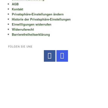
AGB
Kontakt
Privatsphäre-Einstellungen ändern
Historie der Privatsphäre-Einstellungen
Einwilligungen widerrufen
Widerrufsrecht
Barrierefreiheitserklärung
FOLGEN SIE UNS
No Caption
No Caption
No Caption
No Caption
No Caption
No Caption
No Caption
No Caption
No Caption