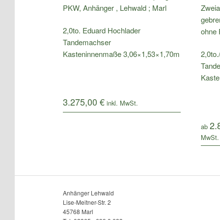
2,0to. Eduard Hochlader
Tandemachser
Kasteninnenmaße 3,06×1,53×1,70m
2,0to.
Tand
Kaste
3.275,00
€
2.
ab
Anhänger Lehwald
Lise-Meitner-Str. 2
45768 Marl