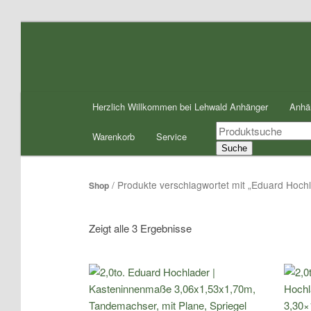
Zum
Zum
Inhalt
sekundären
wechseln
Inhalt
wechseln
Hauptmenü
Herzlich Willkommen bei Lehwald Anhänger
Anhä
Products
Warenkorb
Service
search
Suche
/ Produkte verschlagwortet mit „Eduard Hochl
Shop
Zeigt alle 3 Ergebnisse