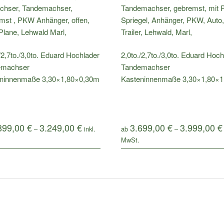
/2,7to./3,0to. Eduard Hochlader
2,0to./2,7to./3,0to. Eduard Hoc
emachser
Tandemachser
ninnenmaße 3,30×1,80×0,30m
Kasteninnenmaße 3,30×1,80×
899,00
€
3.249,00
€
3.699,00
€
3.999,00
€
–
ab
–