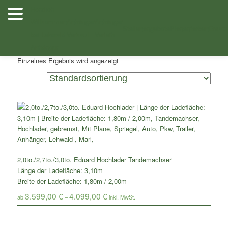
Zum
Zum
Herzlich
Inhalt
sekundären
Willkommen
Anhänger
Anhänger
Shop
/ Produkte verschlagwortet mit „Eduard Hochlader 310x180cm
wechseln
Inhalt
Stellenangebote
Planenfarben
Ersatz
bei Lehwald
Verkauf
Verleih
mit Planenaufbau“
wechseln
Anhänger
Einzelnes Ergebnis wird angezeigt
2,0to./2,7to./3,0to. Eduard Hochlader Tandemachser
Länge der Ladefläche: 3,10m
Breite der Ladefläche: 1,80m / 2,00m
3.599,00
€
4.099,00
€
ab
–