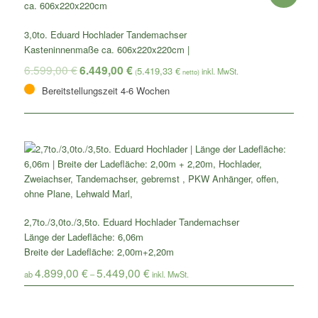
3,0to. Eduard Hochlader Tandemachser
Kasteninnenmaße ca. 606x220x220cm |
6.599,00
€
6.449,00
€
5.419,33
€
(
netto)
Bereitstellungszeit 4-6 Wochen
2,7to./3,0to./3,5to. Eduard Hochlader Tandemachser
Länge der Ladefläche: 6,06m
Breite der Ladefläche: 2,00m+2,20m
4.899,00
€
5.449,00
€
ab
–