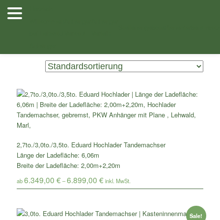
Zum
Zum
Herzlich
Inhalt
sekundären
Willkommen
Anhänger
Anhänger
Shop
/ Produkte verschlagwortet mit „Eduard 606 x 220“
wechseln
Inhalt
Stellenangebote
Planenfarben
Ersatz
bei Lehwald
Verkauf
Verleih
wechseln
Anhänger
Zeigt alle 3 Ergebnisse
2,7to./3,0to./3,5to. Eduard Hochlader Tandemachser
Länge der Ladefläche: 6,06m
Breite der Ladefläche: 2,00m+2,20m
6.349,00
€
6.899,00
€
ab
–
Sale!