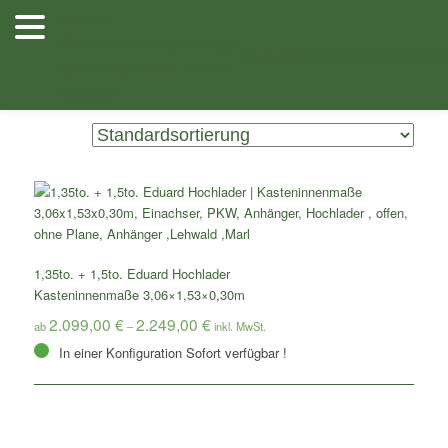
Zum
Zum
Herzlich
Inhalt
sekundären
Willkommen
Anhänger
Anhänger
Shop
/ Produkte verschlagwortet mit „Eduard 306x153x30cm 1500kg“
wechseln
Inhalt
Stellenangebote
Planenfarben
Ersatz
bei Lehwald
Verkauf
Verleih
wechseln
Anhänger
Einzelnes Ergebnis wird angezeigt
1,35to. + 1,5to. Eduard Hochlader
Kasteninnenmaße 3,06×1,53×0,30m
2.099,00
€
2.249,00
€
ab
–
In einer Konfiguration Sofort verfügbar !