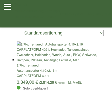
Zum
Zum
Herzlich
Inhalt
sekundären
Willkommen
Anhänger
Anhänger
/ Produkte verschlagwortet mit „CARPLATFORM 4021“
Shop
wechseln
Inhalt
Stellenangebote
Planenfarben
Ersatz
bei Lehwald
Verkauf
Verleih
wechseln
Einzelnes Ergebnis wird angezeigt
Anhänger
2,7to. Temared
Autotransporter 4,10×2,16m
CARPLATFORM 4021
3.349,00
€
2.814,29
€
(
netto)
Sofort verfügbar !