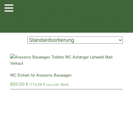
Zum
Zum
Herzlich
Inhalt
sekundären
Willkommen
Anhänger
Anhänger
Shop
/ Produkte verschlagwortet mit „Bauwagen-Toilette“
wechseln
Inhalt
Stellenangebote
Planenfarben
Ersatz
bei Lehwald
Verkauf
Verleih
wechseln
Anhänger
Einzelnes Ergebnis wird angezeigt
WC Einheit für Anssems Bauwagen
850,00
€
714,29
€
(
netto)