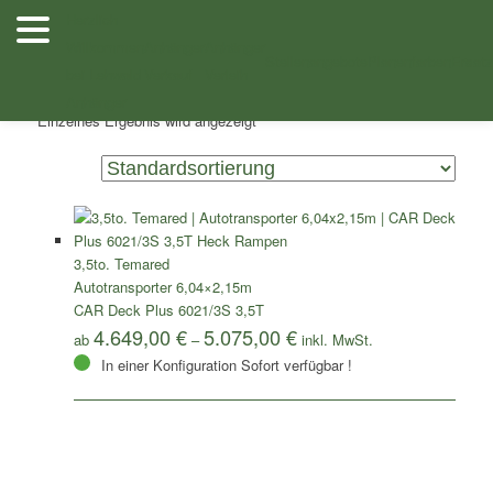
Zum
Zum
Herzlich
Inhalt
sekundären
Willkommen
Anhänger
Anhänger
/ Produkte verschlagwortet mit „Autotransporter Temared 3
Shop
wechseln
Inhalt
Stellenangebote
Planenfarben
Ersatz
bei Lehwald
Verkauf
Verleih
Achsen“
wechseln
Anhänger
Einzelnes Ergebnis wird angezeigt
3,5to. Temared
Autotransporter 6,04×2,15m
CAR Deck Plus 6021/3S 3,5T
4.649,00
€
5.075,00
€
ab
–
In einer Konfiguration Sofort verfügbar !