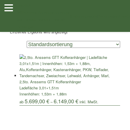
Zum
Zum
Herzlich
Inhalt
sekundären
Willkommen
Anhänger
Anhänger
/ Produkte verschlagwortet mit „Anssems GTT
Shop
wechseln
Inhalt
Stellenangebote
Planenfarben
Ersatz
bei Lehwald
Verkauf
Verleih
2500.301x151 VT4“
wechseln
Anhänger
Einzelnes Ergebnis wird angezeigt
2,5to. Anssems GTT Kofferanhänger
Ladefläche 3,01×1,51m
Innenhöhen: 1,53m + 1,88m
5.699,00
€
6.149,00
€
ab
–