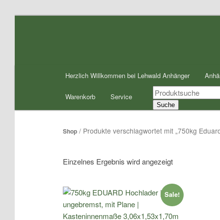
Zum
Zum
Inhalt
sekundären
wechseln
Inhalt
wechseln
Hauptmenü
Herzlich Willkommen bei Lehwald Anhänger
Anhä
Products
Warenkorb
Service
search
Suche
/ Produkte verschlagwortet mit „750kg Eduar
Shop
Einzelnes Ergebnis wird angezeigt
Sale!