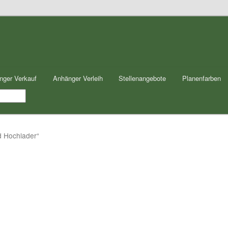
nger Verkauf
Anhänger Verleih
Stellenangebote
Planenfarben
d Hochlader“