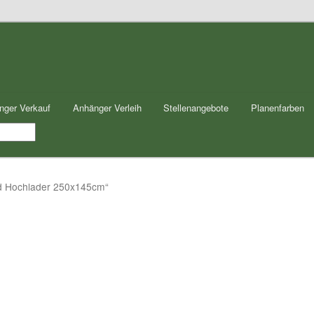
nger Verkauf
Anhänger Verleih
Stellenangebote
Planenfarben
rd Hochlader 250x145cm“