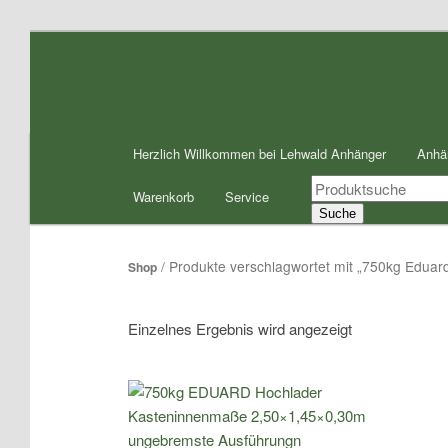
Zum
Zum
Inhalt
sekundären
wechseln
Inhalt
wechseln
Hauptmenü
Herzlich Willkommen bei Lehwald Anhänger
Anhä
Products
Warenkorb
Service
search
Suche
/ Produkte verschlagwortet mit „750kg Edua
Shop
Einzelnes Ergebnis wird angezeigt