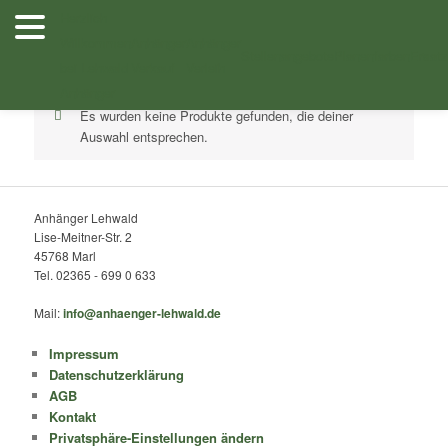
Zum
Zum
Herzlich
Inhalt
sekundären
Willkommen
Anhänger
Anhänger
Shop
/ Produkte verschlagwortet mit „4022-4-AOV-3563-J“
wechseln
Inhalt
Stellenangebote
Planenfarben
Ersatz
bei Lehwald
Verkauf
Verleih
wechseln
Anhänger
Es wurden keine Produkte gefunden, die deiner
Auswahl entsprechen.
Anhänger Lehwald
Lise-Meitner-Str. 2
45768 Marl
Tel. 02365 - 699 0 633
Mail:
info@anhaenger-lehwald.de
Impressum
Datenschutzerklärung
AGB
Kontakt
Privatsphäre-Einstellungen ändern