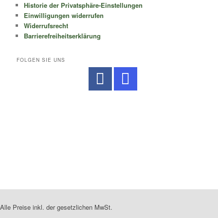
Historie der Privatsphäre-Einstellungen
Einwilligungen widerrufen
Widerrufsrecht
Barrierefreiheitserklärung
FOLGEN SIE UNS
No Caption
No Caption
No Caption
No Caption
No Caption
No Caption
No Caption
No Caption
No Caption
Alle Preise inkl. der gesetzlichen MwSt.