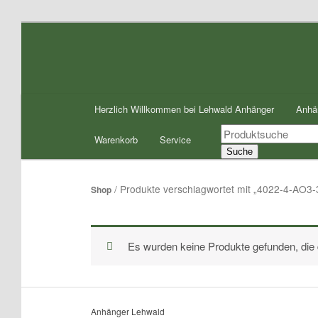
Zum
Zum
Inhalt
sekundären
wechseln
Inhalt
wechseln
Hauptmenü
Herzlich Willkommen bei Lehwald Anhänger
Anhä
Products
Warenkorb
Service
search
Suche
/ Produkte verschlagwortet mit „4022-4-AO3-
Shop
Es wurden keine Produkte gefunden, die
Anhänger Lehwald