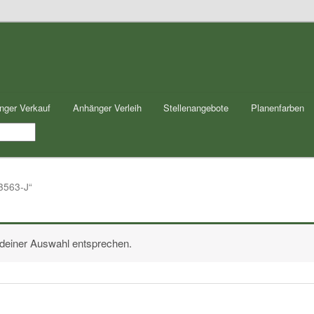
nger Verkauf
Anhänger Verleih
Stellenangebote
Planenfarben
3563-J“
 deiner Auswahl entsprechen.